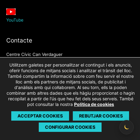
YouTube
Contacte
Centre Cívic Can Verdaguer
Carrer Piferrer nº 94-100
Utilitzem galetes per personalitzar el contingut i els anuncis,
08016 Barcelona
oferir funcions de mitjans socials i analitzar el trànsit del lloc.
També compartim la informació sobre com feu servir el nostre
Telèfon:
93 276 80 77
lloc amb els partners de mitjans socials, de publicitat i
A/e:
info@canverdaguer.com
d'anàlisis amb qui col·laborem. Al seu torn, ells la poden
combinar amb altres dades que els hàgiu proporcionat o hagin
recopilat a partir de l'ús que heu fet dels seus serveis. També
pot consultar la nostra
Política de cookies
ACCEPTAR COOKIES
REBUTJAR COOKIES
CONFIGURAR COOKIES
Avís legal – Política de privacitat
Política de cookies