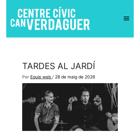
Vés
al
Men
contingut
princ
TARDES AL JARDÍ
Per
Equip web
/
28 de maig de 2026